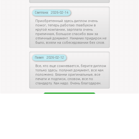
Светлана
|
2026-02-14
Приобретенный здесь диплом очень
помог, теперь работаю главбухом в
крутой компании, зарплата очень
приличная, большое спасибо вам за
отличный документ. Никаких придирок не
было, взяли на собеседовании без слов.
Павел
|
2026-02-12
Все, кто еще сомневается, берите диплом
только здесь: получил документ, все как
положено. Бланки оригинальные, все
печати и подписи, словом, все по
стандарту. Как надо. Очень благодарен.
ОСТАВИТЬ ОТЗЫВ
ДИПЛОМЫ ПО СПЕЦИАЛЬНОСТИ
Диплом автомеханика