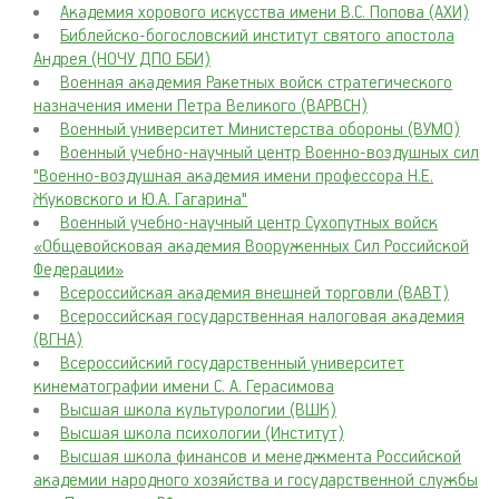
Академия хорового искусства имени В.С. Попова (АХИ)
Библейско-богословский институт святого апостола
Андрея (НОЧУ ДПО ББИ)
Военная академия Ракетных войск стратегического
назначения имени Петра Великого (ВАРВСН)
Военный университет Министерства обороны (ВУМО)
Военный учебно-научный центр Военно-воздушных сил
"Военно-воздушная академия имени профессора Н.Е.
Жуковского и Ю.А. Гагарина"
Военный учебно-научный центр Сухопутных войск
«Общевойсковая академия Вооруженных Сил Российской
Федерации»
Всероссийская академия внешней торговли (ВАВТ)
Всероссийская государственная налоговая академия
(ВГНА)
Всероссийский государственный университет
кинематографии имени С. А. Герасимова
Высшая школа культурологии (ВШК)
Высшая школа психологии (Институт)
Высшая школа финансов и менеджмента Российской
академии народного хозяйства и государственной службы