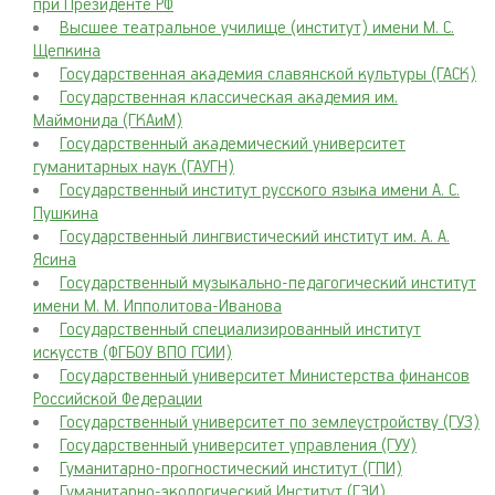
при Президенте РФ
Высшее театральное училище (институт) имени М. С.
Щепкина
Государственная академия славянской культуры (ГАСК)
Государственная классическая академия им.
Маймонида (ГКАиМ)
Государственный академический университет
гуманитарных наук (ГАУГН)
Государственный институт русского языка имени А. С.
Пушкина
Государственный лингвистический институт им. А. А.
Ясина
Государственный музыкально-педагогический институт
имени М. М. Ипполитова-Иванова
Государственный специализированный институт
искусств (ФГБОУ ВПО ГСИИ)
Государственный университет Министерства финансов
Российской Федерации
Государственный университет по землеустройству (ГУЗ)
Государственный университет управления (ГУУ)
Гуманитарно-прогностический институт (ГПИ)
Гуманитарно-экологический Институт (ГЭИ)