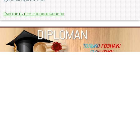
Смотреть все специальности
DIPLOMAN
ИНФОРМАЦИЯ
Копировать статьи, строго ЗАПРЕЩЕНО. Наше авторство
подтверждено, как в Яндекс, так и в Google. Если будете
копировать посты с этого сайта, то Ваш сайт станет
дублем. Так что рано или поздно, но скорее рано,
Вашему ресурсу выпишут штрафные санкции поисковые
системы за то, что Вы у нас воруете тексты. Вас вскоре
выкинут из поиска и наступит темнота над Вашим
ресурсом. Очень надеемся, что этим текстом мы убедили
не воровать статьи на данном ресурсе, так как очень
надоело читать наши публикации на чужих сайтах.